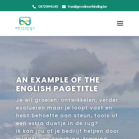
0472 89 41 40
fran@groeiinverbinding.be
AN EXAMPLE OF THE
ENGLISH PAGETITLE
Je wil groeien, ontwikkelen, verder
evolueren maar je loopt vast en
hebt behoefte aan steun, tools of
een extra duwtje in de rug?
Ik kan jou of je bedrijf helpen door
middel van coaching, training