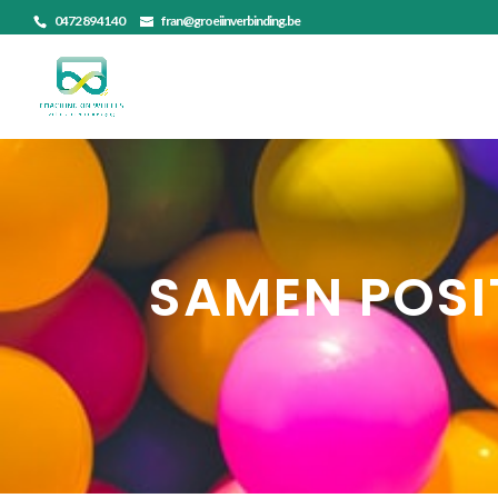
0472 89 41 40
fran@groeiinverbinding.be
SAMEN POSI