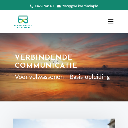
0472 89 41 40
fran@groeiinverbinding.be
VERBINDENDE
COMMUNICATIE
Voor volwassenen – Basis-opleiding