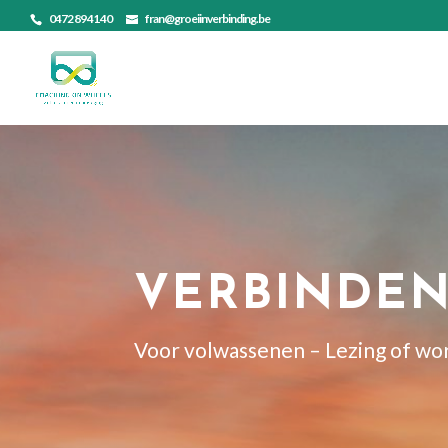
0472 89 41 40
fran@groeiinverbinding.be
VERBINDEN
Voor volwassenen – Lezing of wo